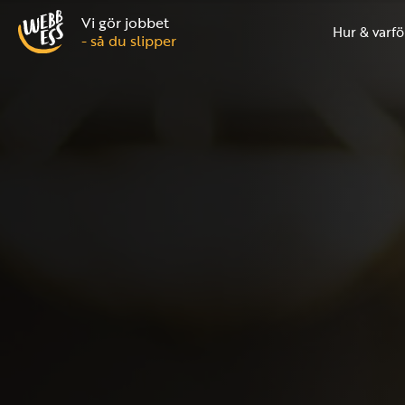
Vi gör jobbet
Hur & varfö
- så du slipper