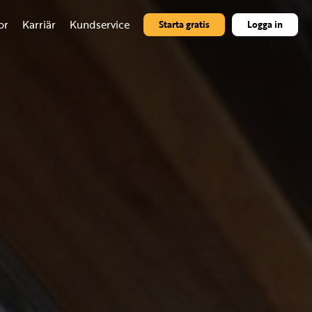
or
Karriär
Kundservice
Starta gratis
Logga in