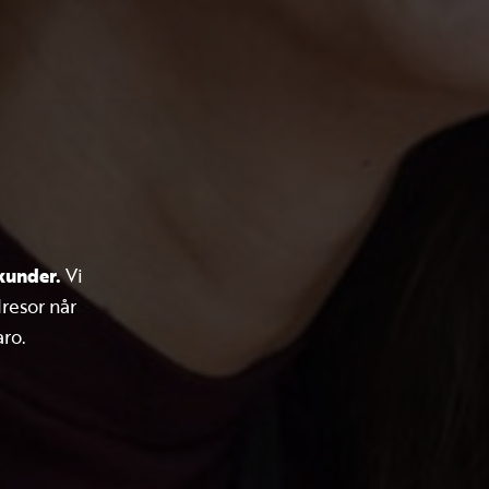
 kunder.
Vi
resor når
aro.