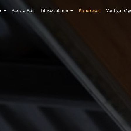
r
Acevra Ads
Tillväxtplaner
Kundresor
Vanliga fråg