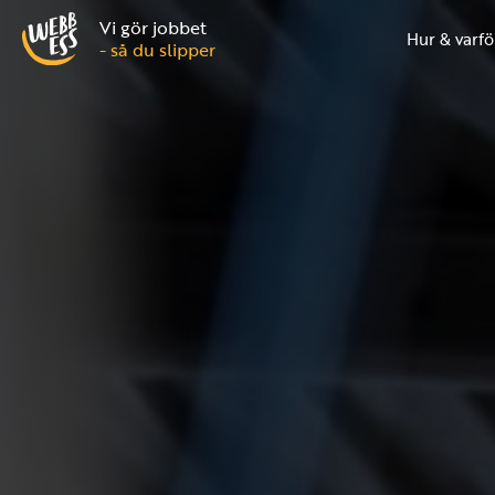
Vi gör jobbet
Hur & varfö
- så du slipper