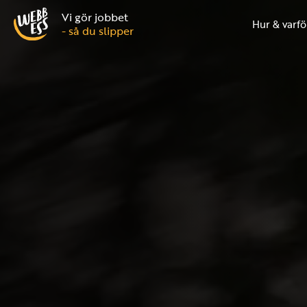
Vi gör jobbet
Hur & varfö
- så du slipper