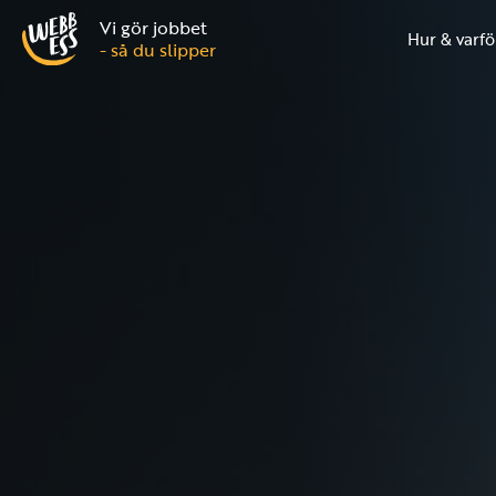
Vi gör jobbet
Hur & varfö
- så du slipper