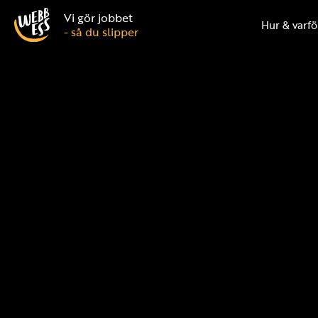
Vi gör jobbet
Hur & varfö
- så du slipper